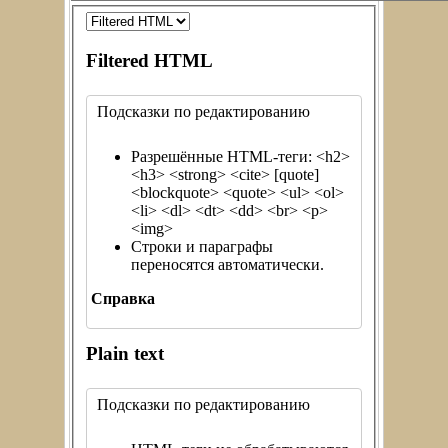
Filtered HTML
Подсказки по редактированию
Разрешённые HTML-теги: <h2>
<h3> <strong> <cite> [quote]
<blockquote> <quote> <ul> <ol>
<li> <dl> <dt> <dd> <br> <p>
<img>
Строки и параграфы
переносятся автоматически.
Справка
Plain text
Подсказки по редактированию