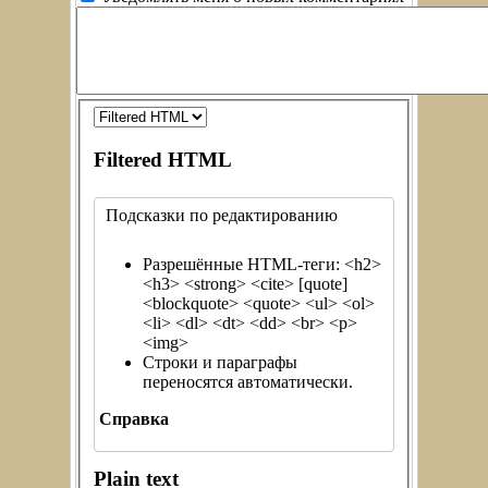
Filtered HTML
Подсказки по редактированию
Разрешённые HTML-теги: <h2>
<h3> <strong> <cite> [quote]
<blockquote> <quote> <ul> <ol>
<li> <dl> <dt> <dd> <br> <p>
<img>
Строки и параграфы
переносятся автоматически.
Справка
Plain text