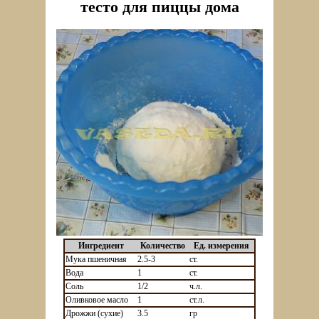
тесто для пиццы дома
Ингредиент
Количество
Ед. измерения
Мука пшеничная
2.5-3
ст.
Вода
1
ст.
Соль
1/2
ч.л.
Оливковое масло
1
ст.л.
Дрожжи (сухие)
3.5
гр