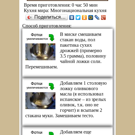
Время приготовления:
0 час 50 мин
Кухня мира:
Многонациональная кухня
Поделиться…
Способ приготовления:
В миске смешиваем
стакан воды, пол
пакетика сухих
дрожжей (примерно
3.5 грамма), половину
чайной ложки соли.
Перемешиваем.
Добавляем 1 столовую
ложку оливкового
масла (я использовал
испанское – из зрелых
оливок, т.к. оно не
горчит) и всыпаем 2
стакана муки. Замешиваем тесто.
Добавляем еще