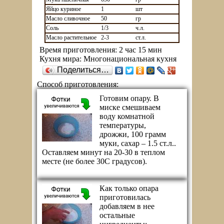
Яйцо куриное
1
шт
Масло сливочное
50
гр
Соль
1/3
ч.л.
Масло растительное
2-3
ст.л.
Время приготовления:
2 час 15 мин
Кухня мира:
Многонациональная кухня
Поделиться…
Способ приготовления:
Готовим опару. В
миске смешиваем
воду комнатной
температуры,
дрожжи, 100 грамм
муки, сахар – 1.5 ст.л..
Оставляем минут на 20-30 в теплом
месте (не более 30C градусов).
Как только опара
приготовилась
добавляем в нее
остальные