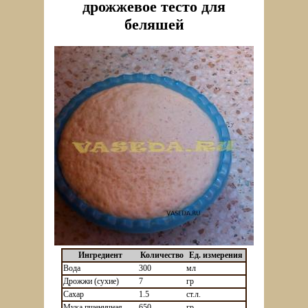
дрожжевое тесто для
беляшей
Ингредиент
Количество
Ед. измерения
Вода
300
мл
Дрожжи (сухие)
7
гр
Сахар
1.5
ст.л.
Мука пшеничная
650
гр