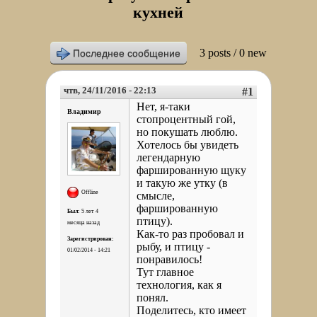
кухней
3 posts / 0 new
Последнее сообщение
чтв, 24/11/2016 - 22:13
#1
Нет, я-таки
Владимир
стопроцентный гой,
но покушать люблю.
Хотелось бы увидеть
легендарную
фаршированную щуку
и такую же утку (в
Offline
смысле,
фаршированную
Был:
5 лет 4
птицу).
месяца назад
Как-то раз пробовал и
Зарегистрирован:
рыбу, и птицу -
01/02/2014 - 14:21
понравилось!
Тут главное
технология, как я
понял.
Поделитесь, кто имеет