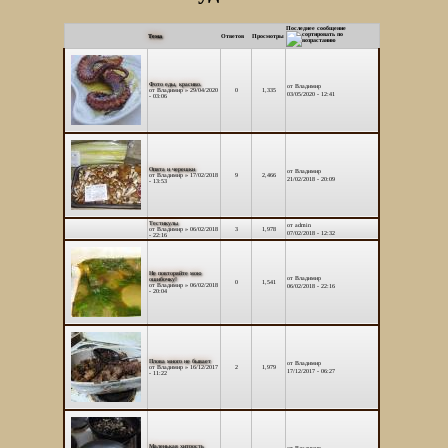
Последнее сообщение
Тема
Ответов
Просмотры
Фото еды, красиво.
от
Владимир
от
Владимир
» 29/04/2020
0
1,335
03/05/2020 - 12:41
- 03:06
Опята и черешки
от
Владимир
от
Владимир
» 17/02/2018
9
2,466
21/02/2018 - 20:09
- 13:53
Тестикулы
от
admin
от
Владимир
» 06/02/2018
3
1,978
07/02/2018 - 12:32
- 22:16
Не повторяйте мою
от
Владимир
ошибочку!
0
1,541
от
Владимир
» 06/02/2018
06/02/2018 - 22:16
- 20:04
Плова много не бывает
от
Владимир
от
Владимир
» 16/12/2017
2
1,979
17/12/2017 - 06:27
- 11:22
Маленькая хитрость