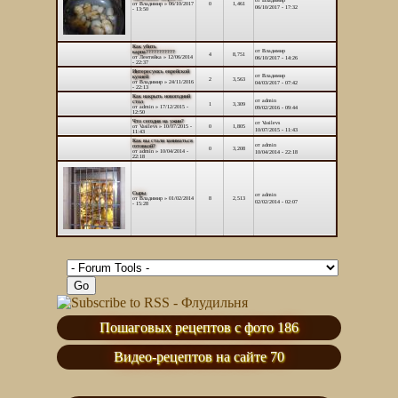
от
Владимир
от
Владимир
» 06/10/2017
0
1,461
06/10/2017 - 17:32
- 13:50
Как убить
от
Владимир
карпа???????????
4
8,751
от
Лентяйка
» 12/06/2014
06/10/2017 - 14:26
- 22:37
Интересуюсь еврейской
от
Владимир
кухней
2
3,563
от
Владимир
» 24/11/2016
04/03/2017 - 07:42
- 22:13
Как накрыть новогодний
от
admin
стол
1
3,309
от
admin
» 17/12/2015 -
09/02/2016 - 09:44
12:50
Что сегодня на ужин?
от
Vasilevs
от
Vasilevs
» 10/07/2015 -
0
1,805
10/07/2015 - 11:43
11:43
Как вы стали заниматься
от
admin
готовкой?
0
3,208
от
admin
» 10/04/2014 -
10/04/2014 - 22:18
22:18
Сыры
от
admin
от
Владимир
» 01/02/2014
8
2,513
02/02/2014 - 02:07
- 15:28
Пошаговых рецептов с фото 186
Видео-рецептов на сайте 70