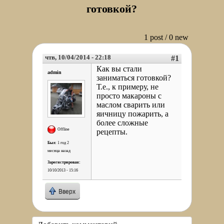
готовкой?
1 post / 0 new
чтв, 10/04/2014 - 22:18
#1
Как вы стали
admin
заниматься готовкой?
Т.е., к примеру, не
просто макароны с
маслом сварить или
яичницу пожарить, а
более сложные
Offline
рецепты.
Был:
1 год 2
месяца назад
Зарегистрирован:
10/10/2013 - 15:16
Вверх