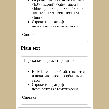
<h3> <strong> <cite> [quote]
<blockquote> <quote> <ul> <ol>
<li> <dl> <dt> <dd> <br> <p>
<img>
Строки и параграфы
переносятся автоматически.
Справка
Plain text
Подсказки по редактированию
HTML-теги не обрабатываются
и показываются как обычный
текст
Строки и параграфы
переносятся автоматически.
Справка