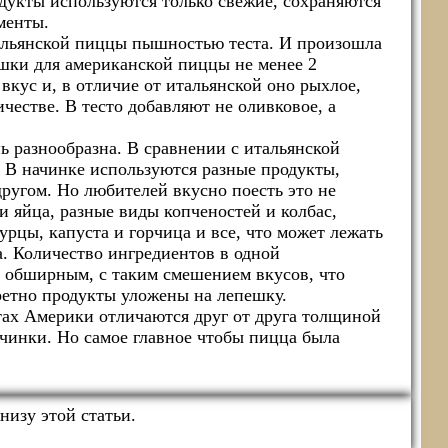
одукты используются только свежие, сохраняются
менты.
альянской пиццы пышностью теста. И произошла
шки для американской пиццы не менее 2
вкус и, в отличие от итальянской оно рыхлое,
честве. В тесто добавляют не оливковое, а
 разнообразна. В сравнении с итальянской
 В начинке используются разные продукты,
другом. Но любителей вкусно поесть это не
и яйца, разные виды копченостей и колбас,
урцы, капуста и горчица и все, что может лежать
а. Количество ингредиентов в одной
 обширным, с таким смешением вкусов, что
ретно продукты уложены на лепешку.
тах Америки отличаются друг от друга толщиной
чинки. Но самое главное чтобы пицца была
низу этой статьи.