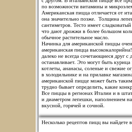
с другом. В итальянской пицце все пр
по возможности витамины и микроэле
Американская пицца отличается от ит
она значительно позже. Толщина лепе
сантиметров. Тесто имеет сладковатый 
что дают дрожжи в более большом коли
обычное растительное масло.
Начинка для американской пиццы очень
американская пицца высококалорийна!
далеко не всегда сочетающиеся друг с 
останавливает. Это могут быть курица 
котлеты, ананасы, соленые и свежие ог
в холодильнике и на прилавке магазин
американской пицце может быть таким
трудно бывает определить, какие конк
Все пиццы в регионах Италии и в шта
и диаметром лепешки, наполнением на
вкусной, горячей и сочной.
Несколько рецептов пицц вы найдете в