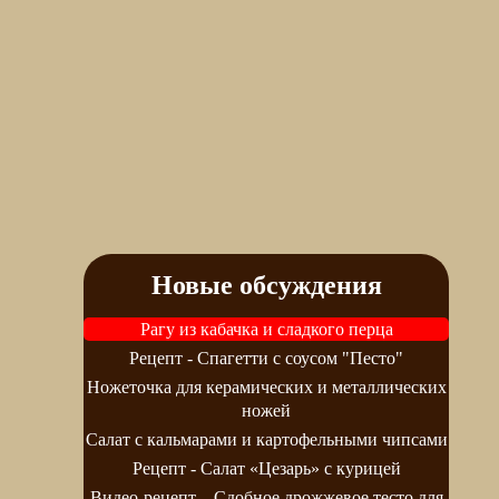
Новые обсуждения
Рагу из кабачка и сладкого перца
Рецепт - Спагетти с соусом "Песто"
Ножеточка для керамических и металлических
ножей
Салат с кальмарами и картофельными чипсами
Рецепт - Салат «Цезарь» с курицей
Видео-рецепт – Сдобное дрожжевое тесто для