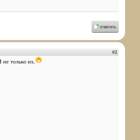
ответить
#2
И не только их.