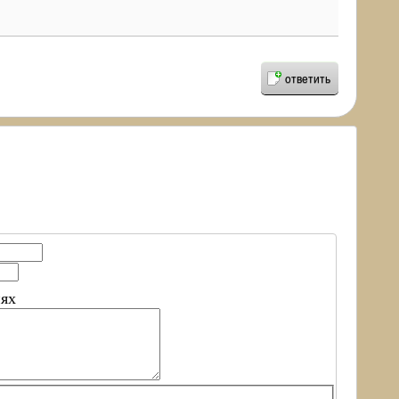
ответить
иях