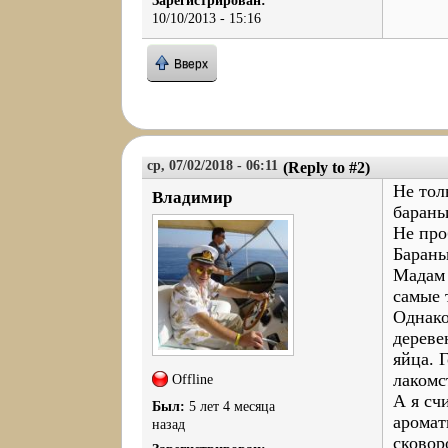
Зарегистрирован:
10/10/2013 - 15:16
Вверх
ср, 07/02/2018 - 06:11
(Reply to #2)
Не тол
Владимир
барань
Не про
Барань
Мадам 
самые 
Однако
дереве
яйца. 
лакомс
Offline
А я сч
Был:
5 лет 4 месяца
аромат
назад
сковор