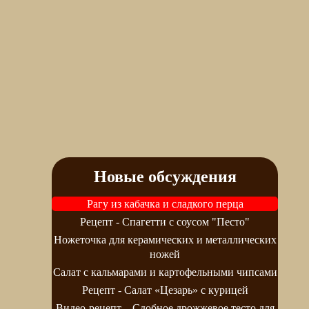
Новые обсуждения
Рагу из кабачка и сладкого перца
Рецепт - Спагетти с соусом "Песто"
Ножеточка для керамических и металлических
ножей
Салат с кальмарами и картофельными чипсами
Рецепт - Салат «Цезарь» с курицей
Видео-рецепт – Сдобное дрожжевое тесто для