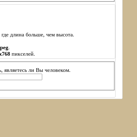
где длина больше, чем высота.
jpeg
.
x768
пикселей.
ь, являетесь ли Вы человеком.