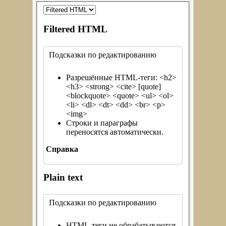
Filtered HTML
Подсказки по редактированию
Разрешённые HTML-теги: <h2>
<h3> <strong> <cite> [quote]
<blockquote> <quote> <ul> <ol>
<li> <dl> <dt> <dd> <br> <p>
<img>
Строки и параграфы
переносятся автоматически.
Справка
Plain text
Подсказки по редактированию
HTML-теги не обрабатываются