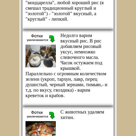
"моццарелла", любой хороший рис (я
смешал традиционный круглый и
"золотой") - "золотой" вкусный, а
"круглый" - липкий.
Недолго варим
вкусный рис. В рис
добавляем рисовый
уксус, немножко
сливочного масла.
Часок остужаем под
крышкой.
Параллельно с огромным количеством
зелени (укроп, тархун, лавр, перец
душистый, черный зернами, тимьян,- и
т.д. по вкусу, гвоздика) - варим
креветок и крабов.
С животных удаляем
хитин.