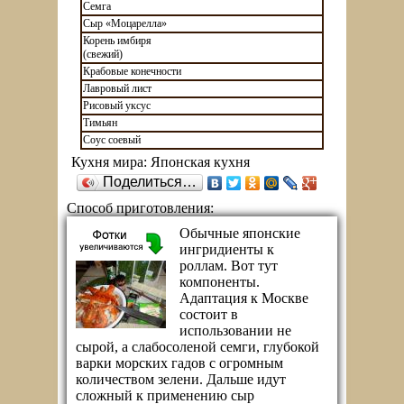
Семга
Сыр «Моцарелла»
Корень имбиря
(свежий)
Крабовые конечности
Лавровый лист
Рисовый уксус
Тимьян
Соус соевый
Кухня мира:
Японская кухня
Поделиться…
Способ приготовления:
Обычные японские
ингридиенты к
роллам. Вот тут
компоненты.
Адаптация к Москве
состоит в
использовании не
сырой, а слабосоленой семги, глубокой
варки морских гадов с огромным
количеством зелени. Дальше идут
сложный к применению сыр