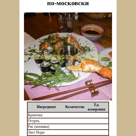
по-московски
Ед.
Ингредиент
Количество
измерения
Креветки
Огурец
Рис (японика)
Лист Нори