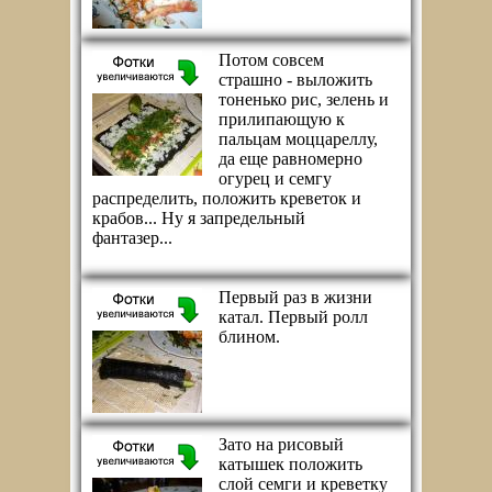
Потом совсем
страшно - выложить
тоненько рис, зелень и
прилипающую к
пальцам моццареллу,
да еще равномерно
огурец и семгу
распределить, положить креветок и
крабов... Ну я запредельный
фантазер...
Первый раз в жизни
катал. Первый ролл
блином.
Зато на рисовый
катышек положить
слой семги и креветку