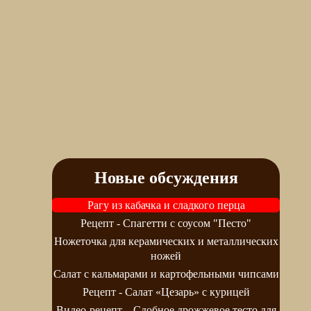
Новые обсуждения
Рагу из кабачка и сладкого перца
Рецепт - Спагетти с соусом "Песто"
Ножеточка для керамических и металлических
ножей
Салат с кальмарами и картофельными чипсами
Рецепт - Салат «Цезарь» с курицей
Видео-рецепт – Сдобное дрожжевое тесто для