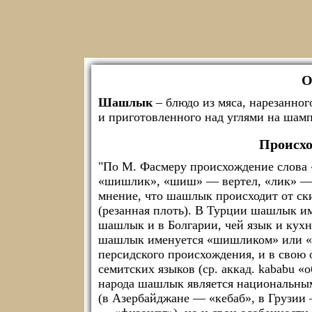
О
Шашлык
– блюдо из мяса, нарезанно
и приготовленного над углями на шампу
Происх
"По М. Фасмеру происхождение слова
«шишлик», «шиш» — вертел, «лик» — дл
мнение, что шашлык происходит от ск
(резанная плоть). В Турции шашлык и
шашлык и в Болгарии, чей язык и кух
шашлык именуется «шишликом» или «к
персидского происхождения, и в свою 
семитских языков (ср. аккад. kababu «о
народа шашлык является национальным
(в Азербайджане — «кебаб», в Грузии