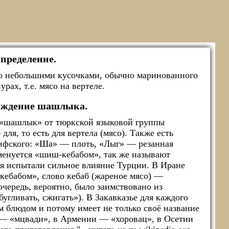
пределение.
го небольшими кусочками, обычно маринованного
рах, т.е. мясо на вертеле.
ождение шашлыка.
 «шашлык» от тюркской языковой группы
я, то есть для вертела (мясо). Также есть
ифского: «Ша» — плоть, «Лыг» — резанная
менуется «шиш-кебабом», так же называют
ня испытали сильное влияние Турции. В Иране
ебабом», слово кебаб (жареное мясо) —
очередь, вероятно, было заимствовано из
бугливать, сжигать»). В Закавказье для каждого
 блюдом и потому имеет не только своё название
 — «мцвади», в Армении — «хоровац», в Осетии