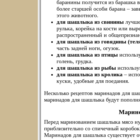
баранины получится из барашка в
более старшей особи барана – за
этого животного.
для шашлыка из свинины
лучше 
рулька, корейка на кости или вы
распространенный и общепризнан
для шашлыка из говядины (тел
часть задней ноги, огузок.
для шашлыка из птицы
использу
голень, грудка.
для шашлыка из рыбы
использу
для шашлыка из кролика
– испо
куски, удобные для поедания.
Несколько рецептов маринадов для ша
маринадов для шашлыка будут пополня
Марин
Перед маринованием шашлыка мясо нуж
приблизительно со спичечный коробок, 
Маринадов для шашлыка существует оч