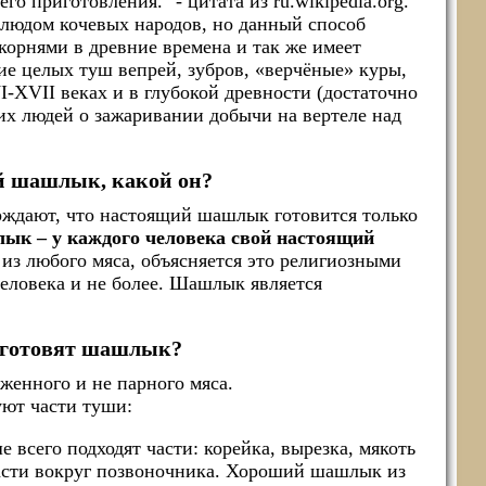
о приготовления." - цитата из ru.wikipedia.org.
людом кочевых народов, но данный способ
 корнями в древние времена и так же имеет
е целых туш вепрей, зубров, «верчёные» куры,
I-XVII веках и в глубокой древности (достаточно
их людей о зажаривании добычи на вертеле над
 шашлык, какой он?
рждают, что настоящий шашлык готовится только
к – у каждого человека свой настоящий
 из любого мяса, объясняется это религиозными
еловека и не более. Шашлык является
 готовят шашлык?
женного и не парного мяса.
ют части туши:
 всего подходят части: корейка, вырезка, мякоть
части вокруг позвоночника. Хороший шашлык из