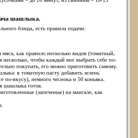
кусочками – до 20 минут, из свинины – 10-15
.
ача шашлыка.
льного блюда, есть правила подачи.
 мяса, как правило несколько видов (томатный,
я несколько, чтобы каждый мог выбрать себе по-
тельно покупать, его можно приготовить самому.
лыка: в томатную пасту добавить зелень
се по-вкусу), немного чеснока и 50 коньяка.
я шашлыка готов.
иготовленные (запеченые) на мангале, как
ш.