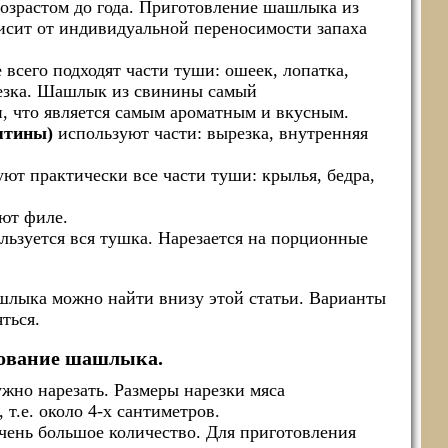
озрастом до года. Приготовление шашлыка из
висит от индивидуальной переносимости запаха
всего подходят части туши: ошеек, лопатка,
резка. Шашлык из свинины самый
, что является самым ароматным и вкусным.
ятины)
используют части: вырезка, внутренняя
ют практически все части туши: крылья, бедра,
ют филе.
льзуется вся тушка. Нарезается на порционные
шлыка можно найти внизу этой статьи. Варианты
ться.
ование шашлыка.
но нарезать. Размеры нарезки мяса
т.е. около 4-х сантиметров.
ень большое количество. Для приготовления