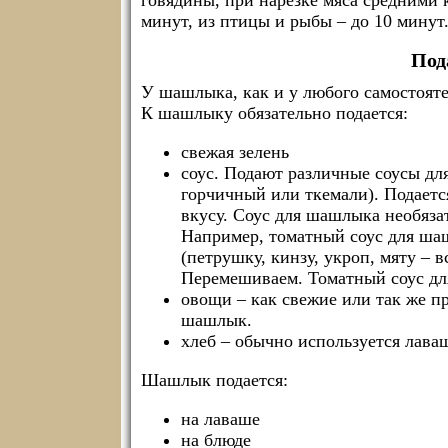
говядины, при нарезке мяса средними 
минут, из птицы и рыбы – до 10 минут
Под
У шашлыка, как и у любого самостояте
К шашлыку обязательно подается:
свежая зелень
соус. Подают различные соусы для
горчичный или ткемали). Подаетс
вкусу. Соус для шашлыка необяза
Например, томатный соус для шаш
(петрушку, кинзу, укроп, мяту – в
Перемешиваем. Томатный соус дл
овощи – как свежие или так же пр
шашлык.
хлеб – обычно используется лава
Шашлык подается:
на лаваше
на блюде