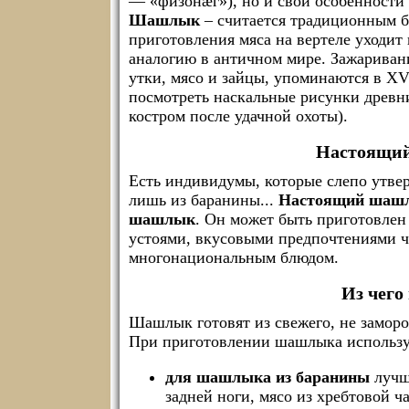
— «физонæг»), но и свои особенности ег
Шашлык
– считается традиционным б
приготовления мяса на вертеле уходит
аналогию в античном мире. Зажаривани
утки, мясо и зайцы, упоминаются в XV
посмотреть наскальные рисунки древн
костром после удачной охоты).
Настоящий
Есть индивидумы, которые слепо утве
лишь из баранины...
Настоящий шашлы
шашлык
. Он может быть приготовлен
устоями, вкусовыми предпочтениями ч
многонациональным блюдом.
Из чего
Шашлык готовят из свежего, не заморо
При приготовлении шашлыка использу
для шашлыка из баранины
лучше
задней ноги, мясо из хребтовой 