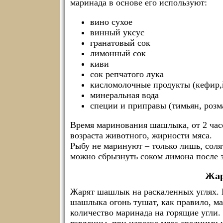
маринада в основе его используют:
вино сухое
винный уксус
гранатовый сок
лимонный сок
киви
сок репчатого лука
кисломолочные продукты (кефир,
минеральная вода
специи и приправы (тимьян, розма
Время маринования шашлыка, от 2 часо
возраста животного, жирности мяса.
Рыбу не маринуют – только лишь, соля
можно сбрызнуть соком лимона после 
Жар
Жарят шашлык на раскаленных углях. 
шашлыка огонь тушат, как правило, м
количество маринада на горящие угли