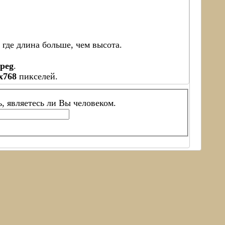
где длина больше, чем высота.
jpeg
.
x768
пикселей.
ь, являетесь ли Вы человеком.