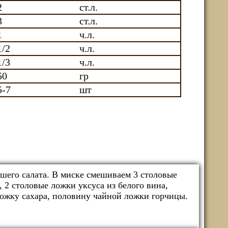
2
ст.л.
3
ст.л.
1
ч.л.
1/2
ч.л.
1/3
ч.л.
50
гр
5-7
шт
ашего салата. В миске смешиваем 3 столовые
 2 столовые ложки уксуса из белого вина,
ожку сахара, половину чайной ложки горчицы.