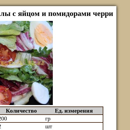
ллы с яйцом и помидорами черри
Количество
Ед. измерения
200
гр
2
шт