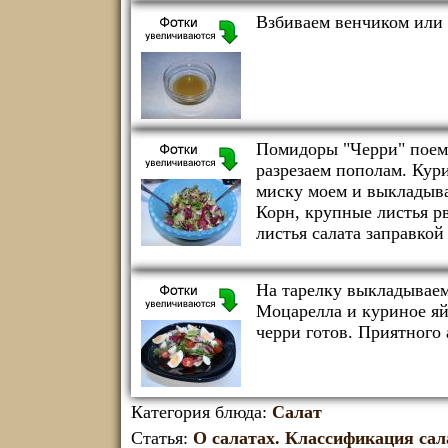
Взбиваем венчиком или 
Помидоры "Черри" поем
разрезаем пополам. Кур
миску моем и выкладыва
Корн, крупные листья р
листья салата заправко
На тарелку выкладываем
Моцарелла и куриное яй
черри готов. Приятного 
Категория блюда:
Салат
Статья:
О салатах. Классификация сал