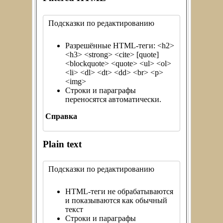
Подсказки по редактированию
Разрешённые HTML-теги: <h2>
<h3> <strong> <cite> [quote]
<blockquote> <quote> <ul> <ol>
<li> <dl> <dt> <dd> <br> <p>
<img>
Строки и параграфы
переносятся автоматически.
Справка
Plain text
Подсказки по редактированию
HTML-теги не обрабатываются
и показываются как обычный
текст
Строки и параграфы