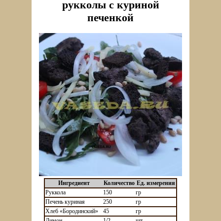
рукколы с куриной
печенкой
Ингредиент
Количество
Ед. измерения
Руккола
150
гр
Печень куриная
250
гр
Хлеб «Бородинский»
45
гр
Лимон
1/2
шт