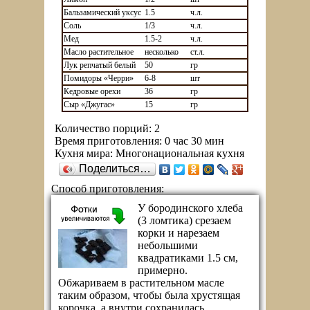
Бальзамический уксус
1.5
ч.л.
Соль
1/3
ч.л.
Мед
1.5-2
ч.л.
Масло растительное
несколько
ст.л.
Лук репчатый белый
50
гр
Помидоры «Черри»
6-8
шт
Кедровые орехи
36
гр
Сыр «Джугас»
15
гр
Количество порций:
2
Время приготовления:
0 час 30 мин
Кухня мира:
Многонациональная кухня
Поделиться…
Способ приготовления:
У бородинского хлеба
(3 ломтика) срезаем
корки и нарезаем
небольшими
квадратиками 1.5 см,
примерно.
Обжариваем в растительном масле
таким образом, чтобы была хрустящая
корочка, а внутри сохранилась