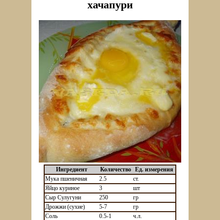
хачапури
Ингредиент
Количество
Ед. измерения
Мука пшеничная
2.5
ст.
Яйцо куриное
3
шт
Сыр Сулугуни
250
гр
Дрожжи (сухие)
5-7
гр
Соль
0.5-1
ч.л.