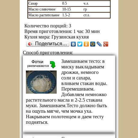
Сахар
0.5
ч.л.
Масло сливочное
10-15
гр
Масло растительное
1.5-2
ст.л.
Количество порций:
3
Время приготовления:
1 час 30 мин
Кухня мира:
Грузинская кухня
Поделиться…
Способ приготовления:
Замешиваем тесто: в
миску выкладываем
дрожжи, немного
соли и сахара,
вливаем стакан воды.
Перемешиваем.
Добавляем немножко
растительного масла и 2-2.5 стакана
муки. Замешиваем.Тесто должно быть
на ощупь мягче, чем мочка уха.
Накрываем полотенцем и даем тесту
подняться.